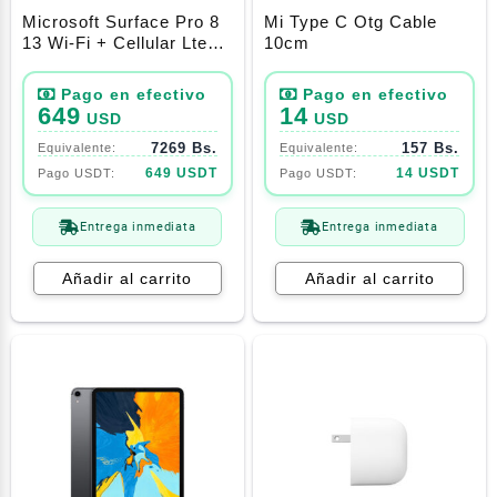
Microsoft Surface Pro 8
Mi Type C Otg Cable
13 Wi-Fi + Cellular Lte
10cm
(4g) I5-1145g7 16gb
256gb Ssd
649
14
USD
USD
7269 Bs.
157 Bs.
649 USDT
14 USDT
Entrega inmediata
Entrega inmediata
Añadir al carrito
Añadir al carrito