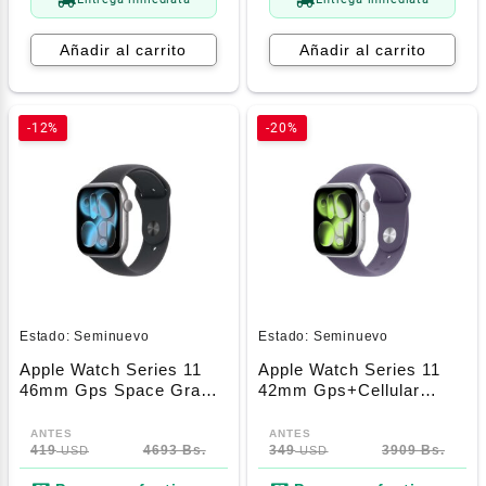
Añadir al carrito
Añadir al carrito
-12%
-20%
Estado:
Seminuevo
Estado:
Seminuevo
Apple Watch Series 11
Apple Watch Series 11
46mm Gps Space Gray
42mm Gps+Cellular
Aluminium Case Black
Silver Aluminum Case +
Sport Band M/L
Purple Fog Sport Band
419
4693 Bs.
S/M (Rayas En Pantalla)
349
3909 Bs.
USD
USD