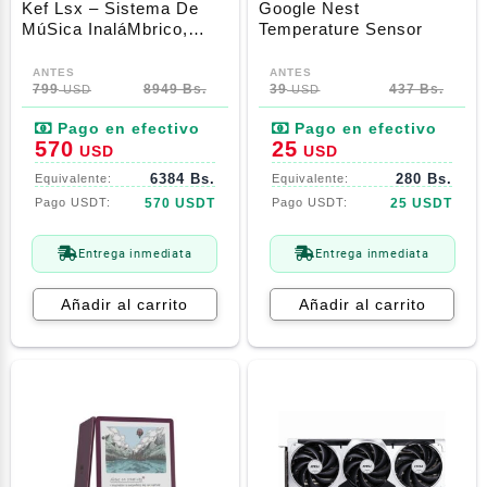
Kef Lsx – Sistema De
Google Nest
MúSica InaláMbrico,
Temperature Sensor
Blanco, Par (Bluetooth,
Auxiliary, Wi-Fi,
Ethernet)
799
8949 Bs.
39
437 Bs.
USD
USD
570
25
USD
USD
6384 Bs.
280 Bs.
570 USDT
25 USDT
Entrega inmediata
Entrega inmediata
Añadir al carrito
Añadir al carrito