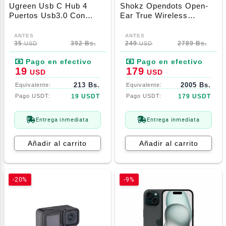
Ugreen Usb C Hub 4
Shokz Opendots Open-
Puertos Usb3.0 Con
Ear True Wireless
Usb-C Power Supply
Earbuds Gray
(70336)
35
392 Bs.
249
2789 Bs.
USD
USD
19
179
USD
USD
213 Bs.
2005 Bs.
19 USDT
179 USDT
Entrega inmediata
Entrega inmediata
Añadir al carrito
Añadir al carrito
-20%
-9%