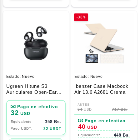
-38%
Estado:
Nuevo
Estado:
Nuevo
Ugreen Hitune S3
Ibenzer Case Macbook
Auriculares Open-Ear
Air 13.6 A2681 Crema
Ipx5
64
717 Bs.
USD
32
USD
358 Bs.
40
USD
32 USDT
448 Bs.