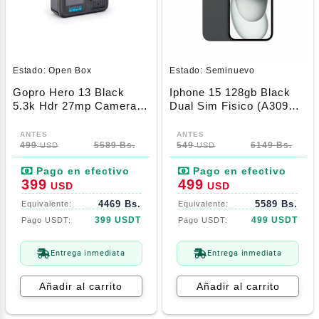
Estado:
Open Box
Estado:
Seminuevo
Gopro Hero 13 Black
Iphone 15 128gb Black
5.3k Hdr 27mp Camera 2
Dual Sim Fisico (A3092)
Battery Bundle
87%
499
5589 Bs.
549
6149 Bs.
USD
USD
399
499
USD
USD
4469 Bs.
5589 Bs.
399 USDT
499 USDT
Entrega inmediata
Entrega inmediata
Añadir al carrito
Añadir al carrito