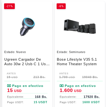
-21%
-6%
Estado:
Nuevo
Estado:
Seminuevo
Ugreen Cargador De
Bose Lifestyle V35 5.1
Auto 30w 2 Usb C 1 Usb
Home Theater System
A Con Luz Led (45843)
19
213 Bs.
1.700
19040 Bs.
USD
USD
15
1.600
USD
USD
168 Bs.
17920 Bs.
15 USDT
1600 USDT