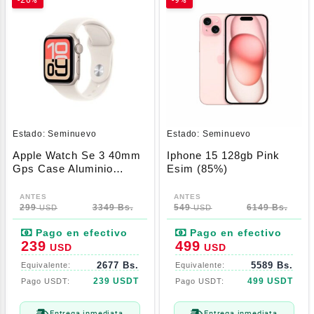
Estado:
Seminuevo
Estado:
Seminuevo
Apple Watch Se 3 40mm
Iphone 15 128gb Pink
Gps Case Aluminio
Esim (85%)
Starlight + Correa
Deportiva Starlight S/M
299
3349 Bs.
549
6149 Bs.
USD
USD
239
499
USD
USD
2677 Bs.
5589 Bs.
239 USDT
499 USDT
Entrega inmediata
Entrega inmediata