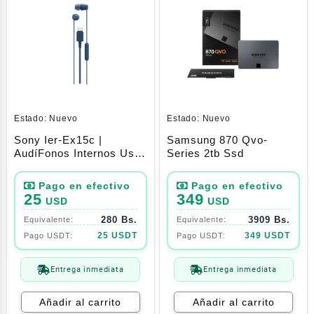
Estado:
Nuevo
Estado:
Nuevo
Sony Ier-Ex15c |
Samsung 870 Qvo-
AudíFonos Internos Usb-
Series 2tb Ssd
C Con Cable (Azul)
25
349
USD
USD
280 Bs.
3909 Bs.
25 USDT
349 USDT
Entrega inmediata
Entrega inmediata
Añadir al carrito
Añadir al carrito