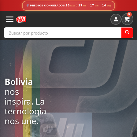
20
:
17
:
17
:
12
PRECIOS CONGELADOS