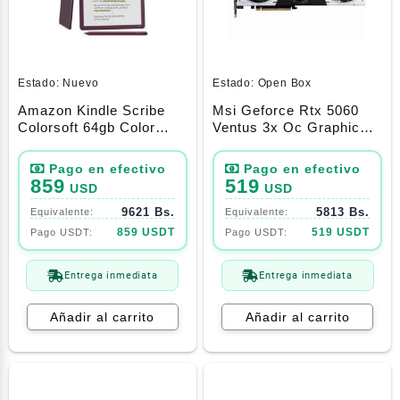
Estado:
Nuevo
Estado:
Open Box
Amazon Kindle Scribe
Msi Geforce Rtx 5060
Colorsoft 64gb Color
Ventus 3x Oc Graphics
Higo (Ultimo Modelo)
Card | 8gb Gddr7
859
519
USD
USD
9621 Bs.
5813 Bs.
859 USDT
519 USDT
Entrega inmediata
Entrega inmediata
Añadir al carrito
Añadir al carrito