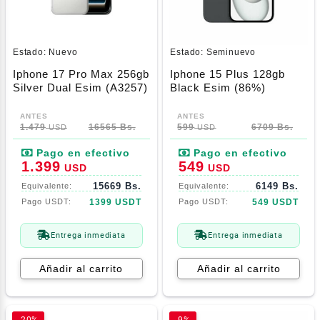
Estado:
Nuevo
Estado:
Seminuevo
Iphone 17 Pro Max 256gb
Iphone 15 Plus 128gb
Silver Dual Esim (A3257)
Black Esim (86%)
1.479
16565 Bs.
599
6709 Bs.
USD
USD
1.399
549
USD
USD
15669 Bs.
6149 Bs.
1399 USDT
549 USDT
Entrega inmediata
Entrega inmediata
Añadir al carrito
Añadir al carrito
-20%
-9%