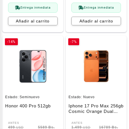
Entrega inmediata
Entrega inmediata
Añadir al carrito
Añadir al carrito
-14%
-7%
Estado:
Seminuevo
Estado:
Nuevo
Honor 400 Pro 512gb
Iphone 17 Pro Max 256gb
Cosmic Orange Dual
Esim (A3525)
499
5589 Bs.
1.499
16789 Bs.
USD
USD