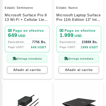
Estado:
Seminuevo
Estado:
Nuevo
Microsoft Surface Pro 8
Microsoft Laptop Surface
13 Wi-Fi + Cellular Lte
Pro 11th Edition 13″ Intel
(4g) I5-1145g7 16gb
Core Ultra 7 16gb Ram
256gb Ssd
512gb
649
1.999
USD
USD
7756 Bs.
23888 Bs.
649 USDT
1999 USDT
Entrega inmediata
Entrega inmediata
Añadir al carrito
Añadir al carrito