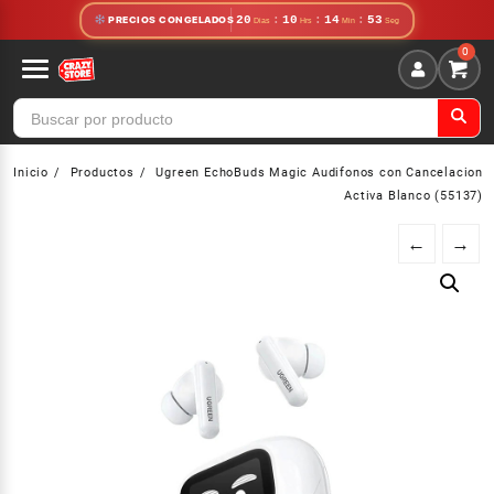
Saltar
20
:
10
:
14
:
53
PRECIOS CONGELADOS
al
contenido
Inicio
Productos
Ugreen EchoBuds Magic Audifonos con Cancelacion
Activa Blanco (55137)
←
→