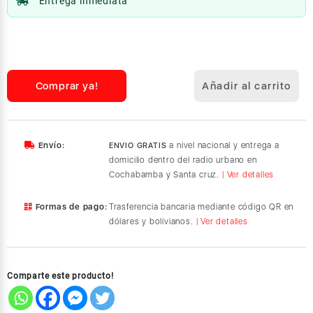
Entrega inmediata
Ugreen
EchoBuds
Magic
Audifonos
Comprar ya!
Añadir al carrito
con
Cancelacion
Activa
Blanco
Envío:
a nivel nacional y entrega a
ENVIO GRATIS
(55137)
domicilio dentro del radio urbano en
cantidad
Cochabamba y Santa cruz.
| Ver detalles
Formas de pago:
Trasferencia bancaria mediante código QR en
dólares y bolivianos.
| Ver detalles
Comparte este producto!