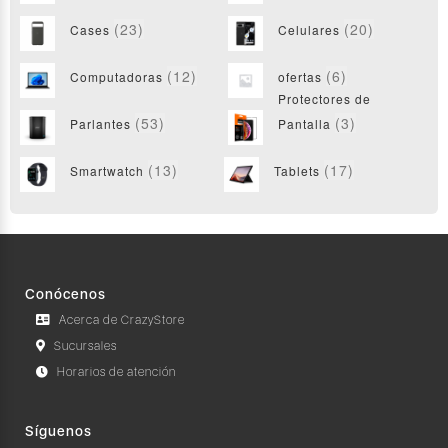
(23)
(20)
Cases
Celulares
(12)
(6)
Computadoras
ofertas
Protectores de
(53)
(3)
Parlantes
Pantalla
(13)
(17)
Smartwatch
Tablets
Conócenos
Acerca de CrazyStore
Sucursales
Horarios de atención
Síguenos