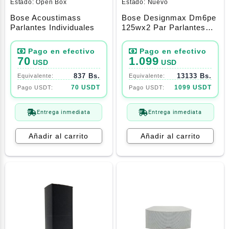
Estado:
Open Box
Estado:
Nuevo
Bose Acoustimass
Bose Designmax Dm6pe
Parlantes Individuales
125wx2 Par Parlantes
Colgantes
70
1.099
USD
USD
837 Bs.
13133 Bs.
70 USDT
1099 USDT
Entrega inmediata
Entrega inmediata
Añadir al carrito
Añadir al carrito