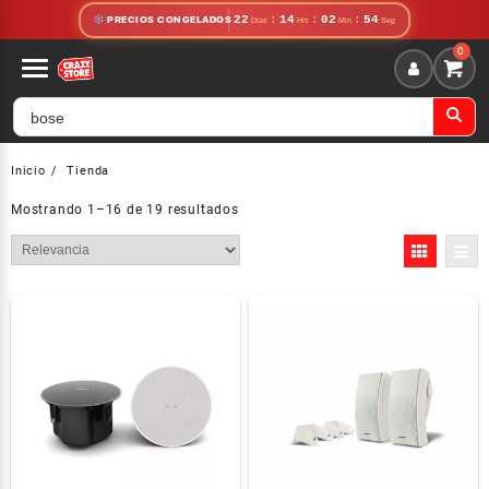
Saltar
22
:
14
:
02
:
54
PRECIOS CONGELADOS
al
contenido
Inicio
Tienda
Mostrando 1–16 de 19 resultados