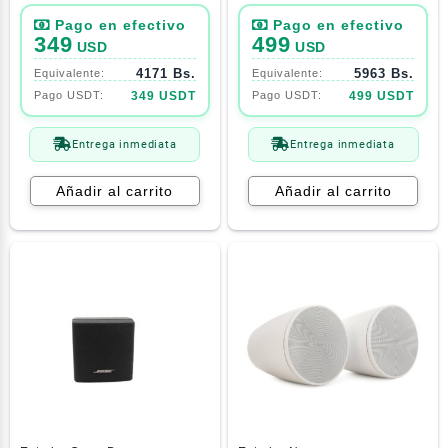
Integrated Microphone +
Repuesto Lenses Alto
349
499
USD
USD
(M/L) Polarizado
4171 Bs.
5963 Bs.
349 USDT
499 USDT
Entrega inmediata
Entrega inmediata
Añadir al carrito
Añadir al carrito