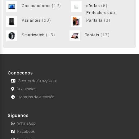
(12)
(6)
Computadoras
ofertas
Protectores de
(53)
(3)
Parlantes
Pantalla
(13)
(17)
Smartwatch
Tablets
Conócenos
Acerca de CrazyStore
Sucursales
Horarios de atención
Síguenos
WhatsApp
Facebook