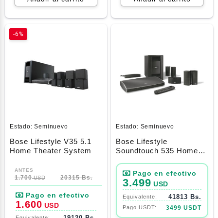
-6%
Estado:
Seminuevo
Estado:
Seminuevo
Bose Lifestyle V35 5.1
Bose Lifestyle
Home Theater System
Soundtouch 535 Home
Theater System 5.1
El
El
precio
precio
1.700
20315 Bs.
USD
3.499
USD
original
actual
41813 Bs.
era:
es:
1.600
USD
3499 USDT
1.700$.
1.600$.
19120 Bs.