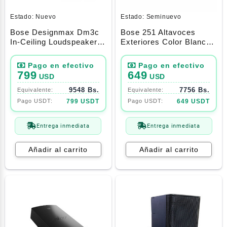
Estado:
Nuevo
Estado:
Seminuevo
Bose Designmax Dm3c
Bose 251 Altavoces
In-Ceiling Loudspeaker
Exteriores Color Blanco
Pair, White
(1 Par)
799
649
USD
USD
9548 Bs.
7756 Bs.
799 USDT
649 USDT
Entrega inmediata
Entrega inmediata
Añadir al carrito
Añadir al carrito