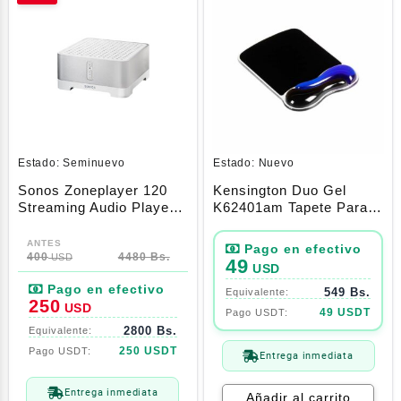
Estado:
Seminuevo
Estado:
Nuevo
Sonos Zoneplayer 120
Kensington Duo Gel
Streaming Audio Player –
K62401am Tapete Para
Zp120
Mouse Con Descanso
El
El
Para MuñEca, Color
precio
precio
400
4480 Bs.
Azul, Azul
USD
49
USD
original
actual
549 Bs.
era:
es:
250
USD
49 USDT
400$.
250$.
2800 Bs.
250 USDT
Entrega inmediata
Entrega inmediata
Añadir al carrito