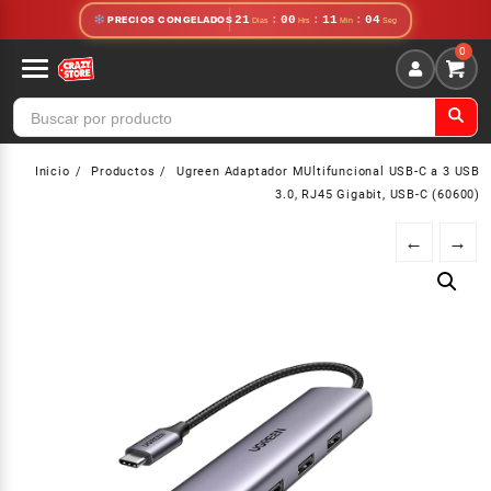
Saltar
21
:
00
:
11
:
03
PRECIOS CONGELADOS
al
contenido
Inicio
Productos
Ugreen Adaptador MUltifuncional USB-C a 3 USB
3.0, RJ45 Gigabit, USB-C (60600)
←
→