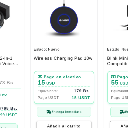
Estado:
Nuevo
Estado:
Nu
2-In-1
Wireless Charging Pad 10w
Blink Min
 Voice
Compatib
Google
15
55
73 Bs.
USD
US
179 Bs.
15 USDT
4768 Bs.
Entrega inmediata
E
399 USDT
Añadir al carrito
Aña