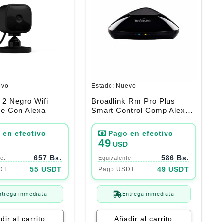
evo
Estado:
Nuevo
i 2 Negro Wifi
Broadlink Rm Pro Plus
le Con Alexa
Smart Control Comp Alexa-
Google
49
D
USD
657 Bs.
586 Bs.
55 USDT
49 USDT
ntrega inmediata
Entrega inmediata
dir al carrito
Añadir al carrito