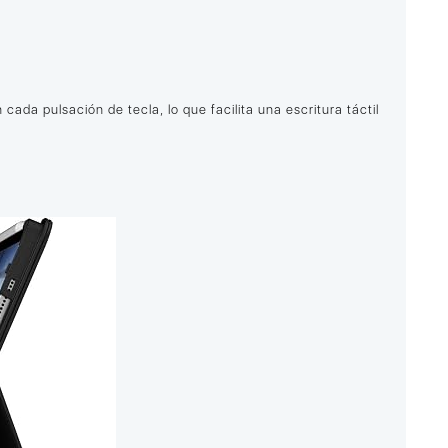
cada pulsación de tecla, lo que facilita una escritura táctil