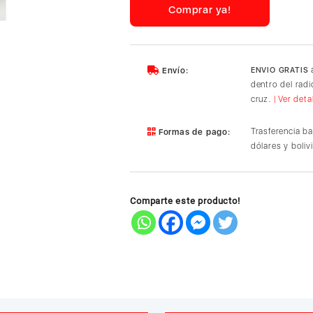
Folio
Comprar ya!
Tablet
Keyboard
Case
-
a
Envío:
ENVIO GRATIS
Apple
dentro del rad
iPad
cruz.
| Ver deta
Pro
11
Trasferencia b
Formas de pago:
cantidad
dólares y boliv
Comparte este producto!