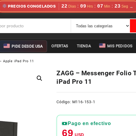
22
09
07
23
:
:
:
PRECIOS CONGELADOS
OFERTAS
TIENDA
MIS PEDIDOS
PIDE DESDE USA
– Apple iPad Pro 11
ZAGG – Messenger Folio T
iPad Pro 11
Código: M116-153-1
Pago en efectivo
69
USD