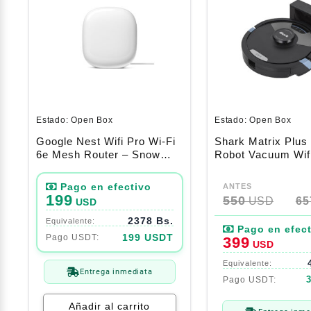
Estado:
Open Box
Estado:
Open Box
Google Nest Wifi Pro Wi-Fi
Shark Matrix Plus 
6e Mesh Router – Snow
Robot Vacuum Wifi
(Sin Caja)
Controlled Alexa,
El
El
precio
precio
199
550
USD
65
USD
original
actual
2378 Bs.
era:
es:
550$.
399$.
199 USDT
399
USD
Entrega inmediata
Añadir al carrito