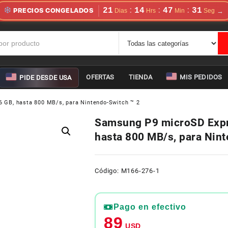
21
14
47
30
:
:
:
PRECIOS CONGELADOS
OFERTAS
TIENDA
MIS PEDIDOS
PIDE DESDE USA
GB, hasta 800 MB/s, para Nintendo-Switch ™ 2
Samsung P9 microSD Expr
hasta 800 MB/s, para Nin
Código: M166-276-1
Pago en efectivo
89
USD