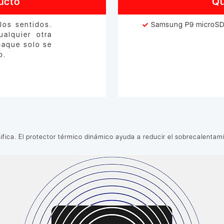
ucto
Qu
los sentidos.
Samsung P9 microS
alquier otra
paque solo se
o.
fica. El protector térmico dinámico ayuda a reducir el sobrecalentami