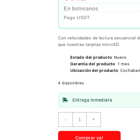
En bolivianos
Con velocidades de lectura secuencial 
que nuestras tarjetas microSD.
Estado del producto
:
Nuevo
Garantía del producto
:
1 mes
Ubicación del producto
:
Cochaba
4 disponibles
Entrega inmediata
Samsung
-
+
P9
microSD
Express
Comprar ya!