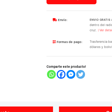
microSDXC
de
256
GB,
a
Envío:
ENVIO GRATIS
hasta
dentro del rad
800
cruz.
| Ver deta
MB/s,
para
Trasferencia b
Formas de pago:
Nintendo-
dólares y boliv
Switch
™
2
cantidad
Comparte este producto!