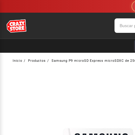
Saltar
al
contenido
Inicio
Productos
Samsung P9 microSD Express microSDXC de 256 