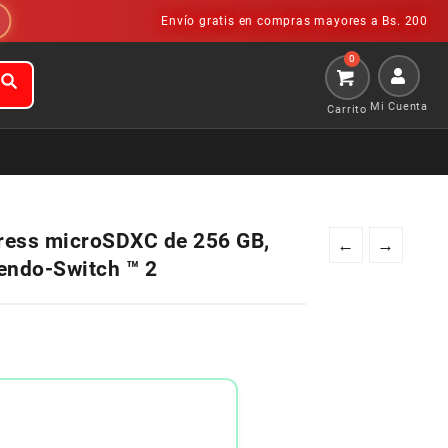
Envío gratis en compras mayores a Bs. 200
Mi Cuenta
ess microSDXC de 256 GB,
←
→
tendo-Switch ™ 2