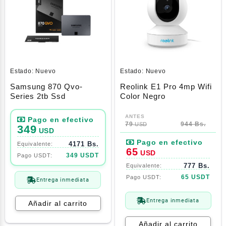
Estado:
Nuevo
Estado:
Nuevo
Samsung 870 Qvo-
Reolink E1 Pro 4mp Wifi
Series 2tb Ssd
Color Negro
El
El
precio
precio
79
944 Bs.
USD
349
USD
original
actual
4171 Bs.
era:
es:
65
USD
349 USDT
79$.
65$.
777 Bs.
65 USDT
Entrega inmediata
Entrega inmediata
Añadir al carrito
Añadir al carrito