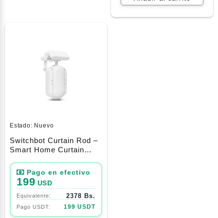
Estado:
Nuevo
Switchbot Curtain Rod –
Smart Home Curtain
Robot – New Google
Home/Alexa (Tubo
Circular)
199
USD
2378 Bs.
199 USDT