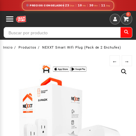
Saltar
23
:
10
:
30
:
11
PRECIOS CONGELADOS
al
contenido
Inicio
Productos
NEXXT Smart Wifi Plug (Pack de 2 Enchufes)
←
→