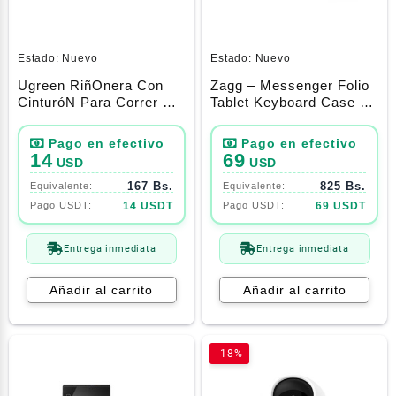
Estado:
Nuevo
Estado:
Nuevo
Ugreen RiñOnera Con
Zagg – Messenger Folio
CinturóN Para Correr Al
Tablet Keyboard Case –
Aire Libre
Apple Ipad Pro 11
14
69
USD
USD
167 Bs.
825 Bs.
14 USDT
69 USDT
Entrega inmediata
Entrega inmediata
Añadir al carrito
Añadir al carrito
-18%