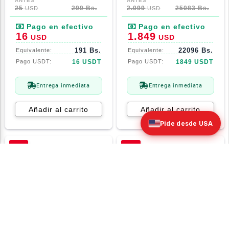
25
299 Bs.
2.099
25083 Bs.
USD
USD
16
1.849
USD
USD
191 Bs.
22096 Bs.
16 USDT
1849 USDT
Entrega inmediata
Entrega inmediata
Añadir al carrito
Añadir al carrito
Pide desde USA
-9%
-7%