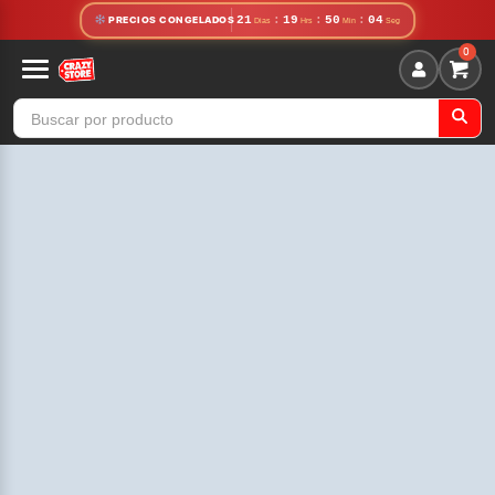
21
:
19
:
50
:
03
PRECIOS CONGELADOS