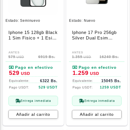
Estado:
Seminuevo
Estado:
Nuevo
Iphone 15 128gb Black
Iphone 17 Pro 256gb
1 Sim Fisico + 1 Esim
Silver Dual Esim
(A3090) 100%
(A3256)
579
6919 Bs.
1.359
16240 Bs.
USD
USD
529
1.259
USD
USD
6322 Bs.
15045 Bs.
529 USDT
1259 USDT
Entrega inmediata
Entrega inmediata
Añadir al carrito
Añadir al carrito