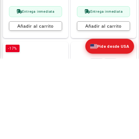
Entrega inmediata
Entrega inmediata
Añadir al carrito
Añadir al carrito
Pide desde USA
-17%
Estado:
Open Box
Estado:
Nuevo
Apple Watch Ultra 2
Oneplus 15 12gb Ram
49mm Gps+Cell Black
256gb Infinite Black
Titanium Case W
(Model
Black Ocean Band
Cph2749/Oxigen Os)