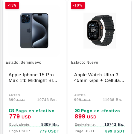
-13%
-10%
Estado:
Seminuevo
Estado:
Nuevo
Apple Iphone 15 Pro
Apple Watch Ultra 3
Max 1tb Midnight Blue
49mm Gps + Cellular
(89%)
Black Titanium Black
Ocean Band
899
10743 Bs.
999
11938 Bs.
USD
USD
779
899
USD
USD
9309 Bs.
10743 Bs.
779 USDT
899 USDT