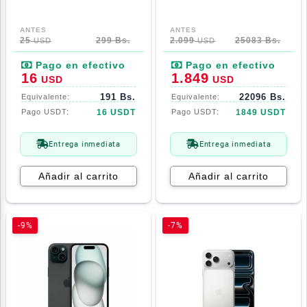
Presicion 38 En 1
25
299 Bs.
2.099
25083 Bs.
USD
USD
16
1.849
USD
USD
191 Bs.
22096 Bs.
16 USDT
1849 USDT
Entrega inmediata
Entrega inmediata
Añadir al carrito
Añadir al carrito
-9%
-7%