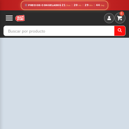
21
:
20
:
29
:
42
PRECIOS CONGELADOS