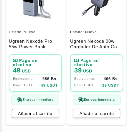
Estado:
Nuevo
Estado:
Nuevo
Ugreen Nexode Pro
Ugreen Nexode 90w
55w Power Bank
Cargador De Auto Con
10.000 Mah Con Cable
Cable Retractil Usb C
Usb C Integrado
(55909b)
(75701b)
49
39
USD
USD
586 Bs.
466 Bs.
49 USDT
39 USDT
Entrega inmediata
Entrega inmediata
Añadir al carrito
Añadir al carrito