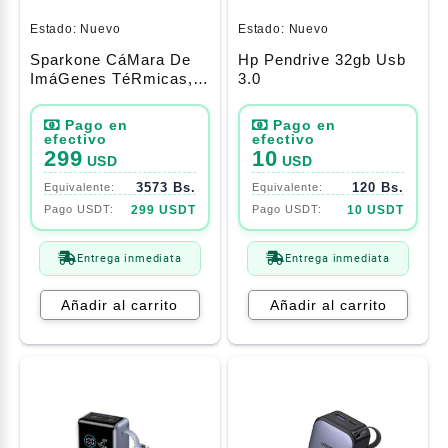
Estado:
Nuevo
Estado:
Nuevo
Sparkone CáMara De
Hp Pendrive 32gb Usb
ImáGenes TéRmicas,
3.0
ResolucióN Ir De 256 X
192, CáMara TéRmica
Con Wifi, -4°F A
1022°F, CáMara
299
10
USD
USD
Infrarroja InaláMbrica
3573 Bs.
120 Bs.
De 25 Hz Para
InspeccióN Del Hogar,
299 USDT
10 USDT
Hvac
Entrega inmediata
Entrega inmediata
Añadir al carrito
Añadir al carrito