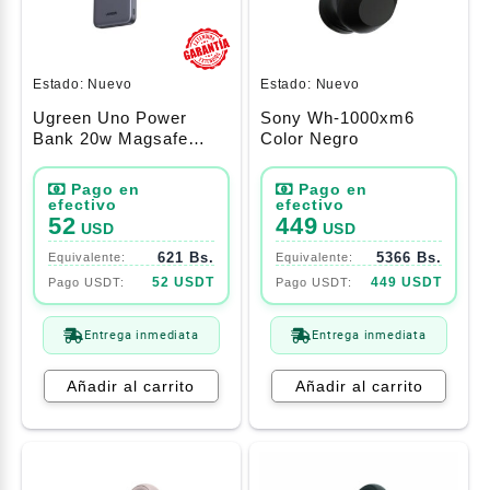
Estado:
Nuevo
Estado:
Nuevo
Ugreen Uno Power
Sony Wh-1000xm6
Bank 20w Magsafe
Color Negro
5000 Mah Gris
(35605b)
52
449
USD
USD
621 Bs.
5366 Bs.
52 USDT
449 USDT
Entrega inmediata
Entrega inmediata
Añadir al carrito
Añadir al carrito