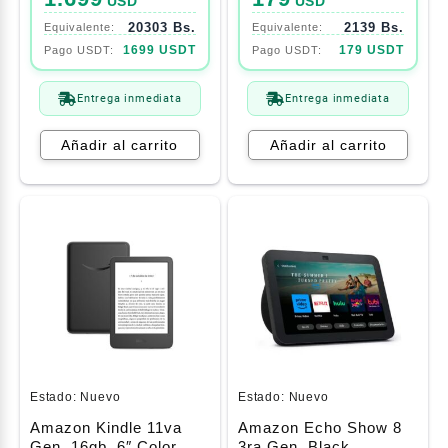
USD
USD
Sonido Envolvente De
20303 Bs.
2139 Bs.
2.2 Ch (Sp-Lsp7tfaxza)
1699 USDT
179 USDT
Entrega inmediata
Entrega inmediata
Añadir al carrito
Añadir al carrito
Estado:
Nuevo
Estado:
Nuevo
Amazon Kindle 11va
Amazon Echo Show 8
Gen. 16gb, 6″ Color
3ra Gen. Black