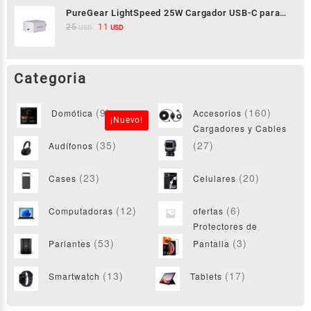
PureGear LightSpeed 25W Cargador USB-C para
iPhone/Android
25
11
USD
USD
(9)
(160)
Domótica
Accesorios
¡Nuevo!
Cargadores y Cables
(35)
(27)
Audífonos
(23)
(20)
Cases
Celulares
(12)
(6)
Computadoras
ofertas
Protectores de
(53)
(3)
Parlantes
Pantalla
(13)
(17)
Smartwatch
Tablets