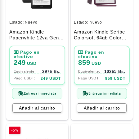
Estado:
Nuevo
Estado:
Nuevo
Amazon Kindle
Amazon Kindle Scribe
Paperwhite 12va Gen.
Colorsoft 64gb Color
16gb, 7″ Color Negro
Higo (Ultimo Modelo)
249
859
USD
USD
2976 Bs.
10265 Bs.
249 USDT
859 USDT
Entrega inmediata
Entrega inmediata
Añadir al carrito
Añadir al carrito
-5%