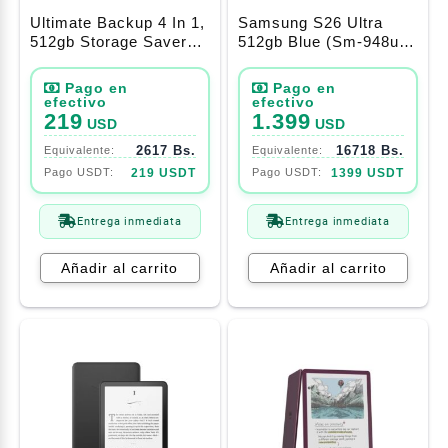
Ultimate Backup 4 In 1,
Samsung S26 Ultra
512gb Storage Saver
512gb Blue (Sm-948u1)
Device Pink
Sin Caja
219
1.399
USD
USD
2617 Bs.
16718 Bs.
219 USDT
1399 USDT
Entrega inmediata
Entrega inmediata
Añadir al carrito
Añadir al carrito