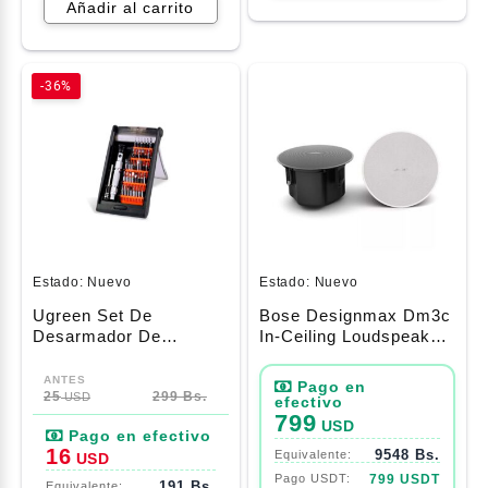
Añadir al carrito
-36%
Estado:
Nuevo
Estado:
Nuevo
Ugreen Set De
Bose Designmax Dm3c
Desarmador De
In-Ceiling Loudspeaker
Presicion 38 En 1
Pair, White
25
299 Bs.
USD
799
USD
16
9548 Bs.
USD
799 USDT
191 Bs.