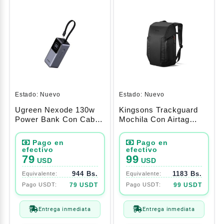
Estado:
Nuevo
Estado:
Nuevo
Ugreen Nexode 130w
Kingsons Trackguard
Power Bank Con Cable
Mochila Con Airtag
20.000 Mah (55365b)
Negro Ks25593
79
99
USD
USD
944 Bs.
1183 Bs.
79 USDT
99 USDT
Entrega inmediata
Entrega inmediata