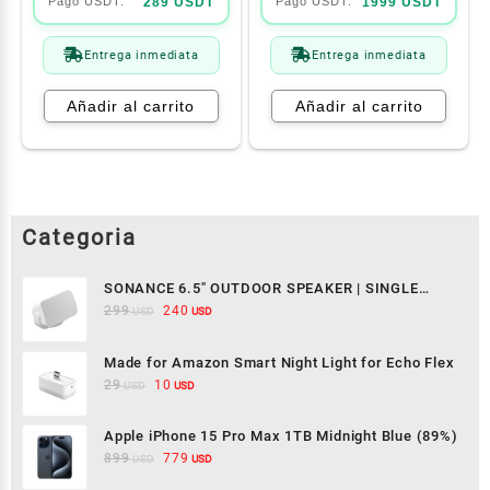
289 USDT
1999 USDT
Entrega inmediata
Entrega inmediata
Añadir al carrito
Añadir al carrito
SONANCE 6.5" OUTDOOR SPEAKER | SINGLE
SPEAKER | MAG06V2 | WHITE
299
240
USD
USD
Made for Amazon Smart Night Light for Echo Flex
29
10
USD
USD
Apple iPhone 15 Pro Max 1TB Midnight Blue (89%)
899
779
USD
USD