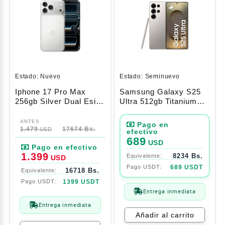
Estado:
Nuevo
Estado:
Seminuevo
Iphone 17 Pro Max
Samsung Galaxy S25
256gb Silver Dual Esim
Ultra 512gb Titanium
(A3257)
Gray
1.479
17674 Bs.
USD
689
USD
1.399
8234 Bs.
USD
689 USDT
16718 Bs.
1399 USDT
Entrega inmediata
Entrega inmediata
Añadir al carrito