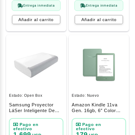
Entrega inmediata
Entrega inmediata
Añadir al carrito
Añadir al carrito
Estado:
Open Box
Estado:
Nuevo
Samsung Proyector
Amazon Kindle 11va
LáSer Inteligente De
Gen. 16gb, 6″ Color
120 Pulgadas De
Matcha
Alcance Ultra Corto 4k
Uhd Para Cine En
Casa, Hdr, Sistema De
1.699
179