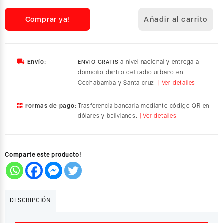
Outdoor
30W,
Comprar ya!
Añadir al carrito
Altavoz
Bluetooth
Portátil,
Resistencia
Envío:
a nivel nacional y entrega a
ENVIO GRATIS
al
domicilio dentro del radio urbano en
Polvo
Cochabamba y Santa cruz.
| Ver detalles
y
al
Formas de pago:
Trasferencia bancaria mediante código QR en
Agua
dólares y bolivianos.
| Ver detalles
IP67(Red)
cantidad
Comparte este producto!
DESCRIPCIÓN