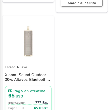
Añadir al carrito
Estado:
Nuevo
Xiaomi Sound Outdoor
30w, Altavoz Bluetooth
PortáTil, Resistencia Al
Polvo Y Al Agua
Ip67(Gold)
65
USD
777 Bs.
65 USDT