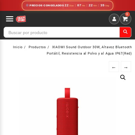
Saltar
22
:
07
:
22
:
34
PRECIOS CONGELADOS
al
contenido
Inicio
Productos
XIAOMI Sound Outdoor 30W, Altavoz Bluetooth
Portátil, Resistencia al Polvo y al Agua IP67(Red)
←
→