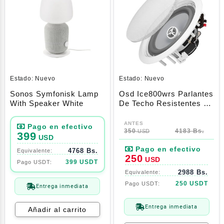
Estado:
Nuevo
Estado:
Nuevo
Sonos Symfonisk Lamp
Osd Ice800wrs Parlantes
With Speaker White
De Techo Resistentes Al
Agua 8″ Par 150w
El
El
precio
precio
350
4183 Bs.
USD
399
USD
original
actual
4768 Bs.
era:
es:
250
USD
399 USDT
350$.
250$.
2988 Bs.
250 USDT
Entrega inmediata
Entrega inmediata
Añadir al carrito