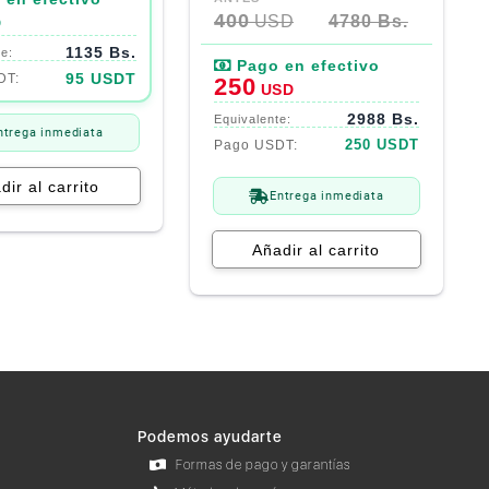
precio
precio
400
USD
4780 Bs.
D
original
actual
1135 Bs.
era:
es:
400$.
250$.
95 USDT
250
USD
2988 Bs.
ntrega inmediata
250 USDT
dir al carrito
Entrega inmediata
Añadir al carrito
Podemos ayudarte
Formas de pago y garantías