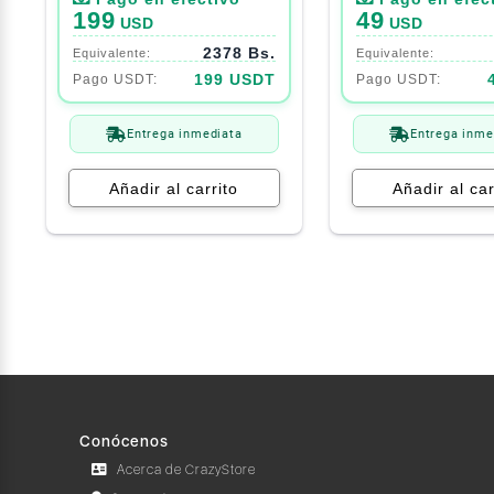
199
49
USD
USD
2378 Bs.
199 USDT
Entrega inmediata
Entrega inme
Añadir al carrito
Añadir al car
Conócenos
Acerca de CrazyStore