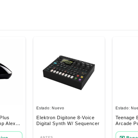
Estado:
Nuevo
Estado:
Nu
Plus
Elektron Digitone 8-Voice
Teenage 
mp Alexa-
Digital Synth W/ Sequencer
Arcade P
Sound Sy
El
El