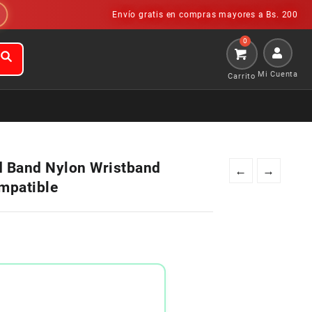
Envío gratis en compras mayores a Bs. 200
Mi Cuenta
ld Band Nylon Wristband
←
→
mpatible