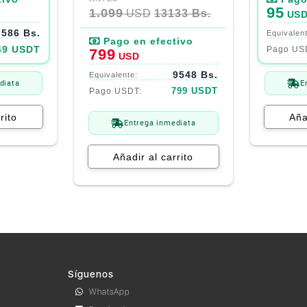
precio
precio
95
1.099
USD
13133 Bs.
US
original
actual
586 Bs.
era:
es:
1.099$.
799$.
49 USDT
799
USD
9548 Bs.
diata
E
799 USDT
rito
Aña
Entrega inmediata
Añadir al carrito
Síguenos
WhatsApp