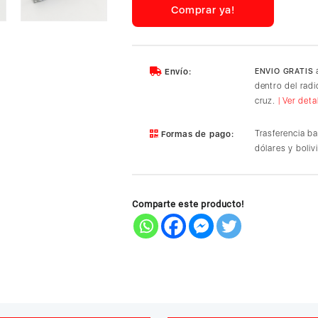
&
Comprar ya!
White
Field
Band
Nylon
a
Envío:
ENVIO GRATIS
Wristband
dentro del rad
40/38mm
cruz.
| Ver deta
Apple
Watch
Trasferencia b
Formas de pago:
Compatible
dólares y boliv
cantidad
Comparte este producto!