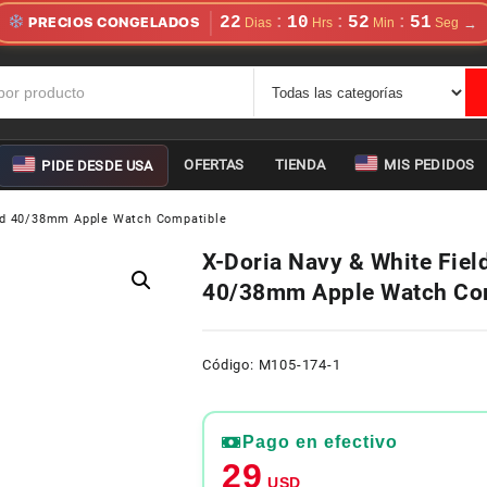
22
10
52
50
:
:
:
PRECIOS CONGELADOS
OFERTAS
TIENDA
MIS PEDIDOS
PIDE DESDE USA
and 40/38mm Apple Watch Compatible
X-Doria Navy & White Fie
40/38mm Apple Watch Co
Código: M105-174-1
Pago en efectivo
29
USD