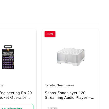
-38%
evo
Estado:
Seminuevo
Engineering Po-20
Sonos Zoneplayer 120
ocket Operator
Streaming Audio Player –
nth Audio
Zp120
El
El