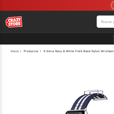
Saltar
al
contenido
Inicio
Productos
X-Doria Navy & White Field Band Nylon Wristb