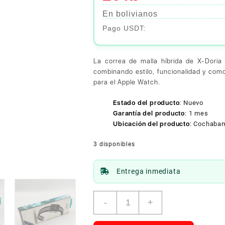
En bolivianos
La correa de malla híbrida de X-Doria
combinando estilo, funcionalidad y como
para el Apple Watch.
Estado del producto
:
Nuevo
Garantía del producto
:
1 mes
Ubicación del producto
:
Cochaba
3 disponibles
Entrega inmediata
X-
-
+
Doria
Navy