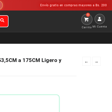
Envío gratis en compras mayores a Bs. 200
Mi Cuenta
 53,5CM a 175CM Ligero y
←
→