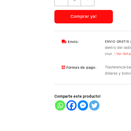
Tripode
Altura
de
Comprar ya!
53,5CM
a
175CM
Ligero
a
Envío:
ENVIO GRATIS
y
dentro del rad
Portatil
cruz.
| Ver deta
(15187)
cantidad
Trasferencia b
Formas de pago:
dólares y boliv
Comparte este producto!