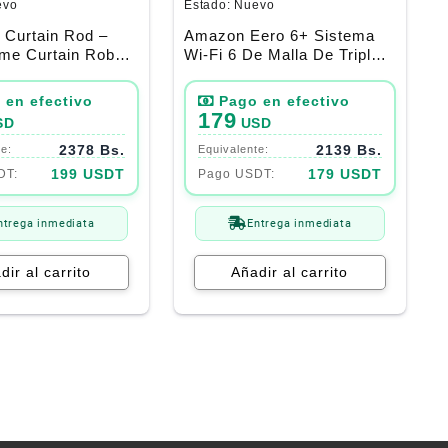
evo
Estado:
Nuevo
 Curtain Rod –
Amazon Eero 6+ Sistema
me Curtain Robot
Wi-Fi 6 De Malla De Triple
ogle Home/Alexa
Banda Con Hub De Smart
cular)
Home Zigbee Incorporado
179
SD
USD
2378 Bs.
2139 Bs.
199 USDT
179 USDT
ntrega inmediata
Entrega inmediata
dir al carrito
Añadir al carrito