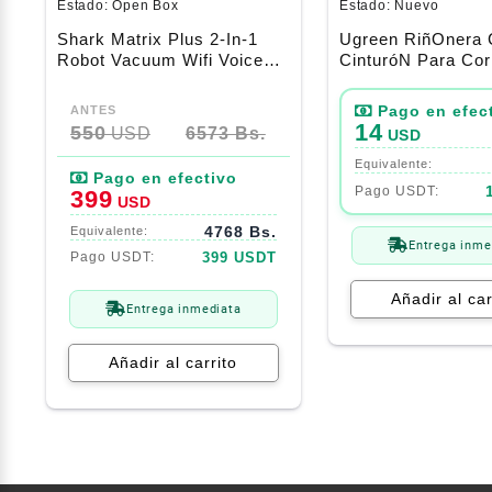
Estado:
Open Box
Estado:
Nuevo
Shark Matrix Plus 2-In-1
Ugreen RiñOnera 
Robot Vacuum Wifi Voice
CinturóN Para Cor
Controlled Alexa,Google
Aire Libre
El
El
precio
precio
14
550
USD
6573 Bs.
USD
original
actual
era:
es:
550$.
399$.
399
USD
4768 Bs.
Entrega inme
399 USDT
Añadir al car
Entrega inmediata
Añadir al carrito