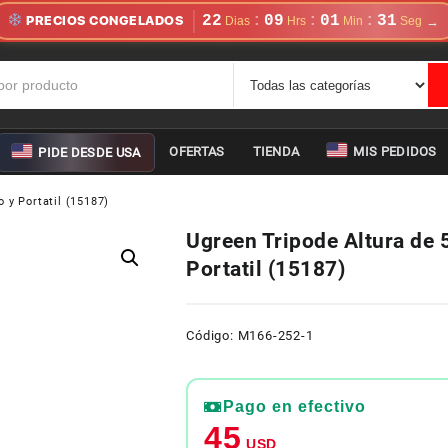
22
09
01
30
:
:
:
PRECIOS CONGELADOS
OFERTAS
TIENDA
MIS PEDIDOS
PIDE DESDE USA
 y Portatil (15187)
Ugreen Tripode Altura de
Portatil (15187)
Código: M166-252-1
Pago en efectivo
45
USD