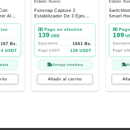
Estado:
Nuevo
Estado:
Nu
Con
Funsnap Capture 2
Switchbot
rer Al
Estabilizador De 3 Ejes
Smart Ho
Android / Ios
– New Go
(Tubo Cir
139
199
USD
U
167 Bs.
1661 Bs.
14 USDT
139 USDT
diata
Entrega inmediata
E
rito
Añadir al carrito
Aña