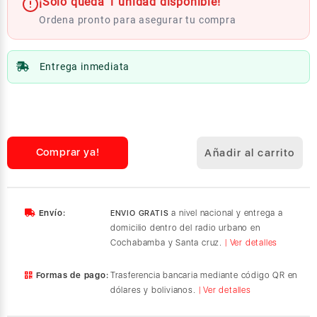
¡Solo queda 1 unidad disponible!
Ordena pronto para asegurar tu compra
Entrega inmediata
Sonos
SYMFONISK
Wi-
Fi
Comprar ya!
Añadir al carrito
Speaker
with
Picture
Frame
Envío:
a nivel nacional y entrega a
ENVIO GRATIS
-
domicilio dentro del radio urbano en
White
Cochabamba y Santa cruz.
| Ver detalles
cantidad
Formas de pago:
Trasferencia bancaria mediante código QR en
dólares y bolivianos.
| Ver detalles