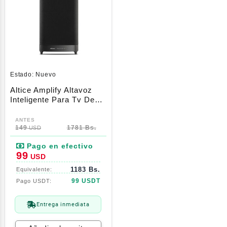
Estado:
Nuevo
Altice Amplify Altavoz
Inteligente Para Tv De
Alta Fidelidad Con
El
El
Sonido De Devialet Alexa
precio
precio
149
1781 Bs.
USD
original
actual
era:
es:
99
USD
149$.
99$.
1183 Bs.
99 USDT
Entrega inmediata