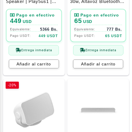
Speaker | Play5us1 |
30w, Altavoz Bluetooth
White
PortáTil, Resistencia Al
Polvo Y Al Agua
Ip67(Red)
449
65
USD
USD
5366 Bs.
777 Bs.
449 USDT
65 USDT
Entrega inmediata
Entrega inmediata
Añadir al carrito
Añadir al carrito
-20%