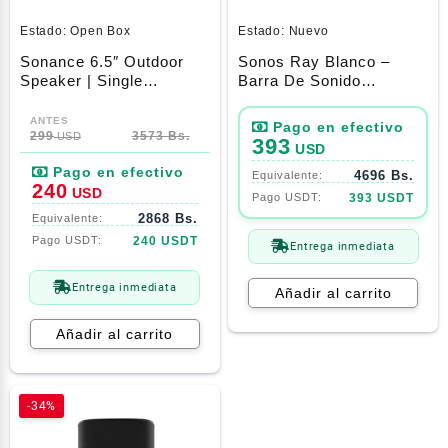
Estado:
Open Box
Estado:
Nuevo
Sonance 6.5″ Outdoor
Sonos Ray Blanco –
Speaker | Single
Barra De Sonido
Speaker | Mag06v2 |
Compacta
El
El
White
precio
precio
299
3573 Bs.
USD
393
USD
original
actual
4696 Bs.
era:
es:
240
USD
393 USDT
299$.
240$.
2868 Bs.
240 USDT
Entrega inmediata
Entrega inmediata
Añadir al carrito
Añadir al carrito
-34%