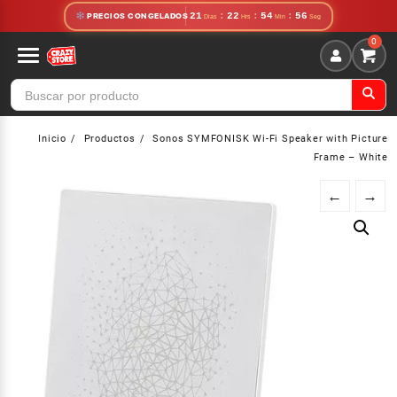
Saltar
21
:
22
:
54
:
56
PRECIOS CONGELADOS
al
contenido
Inicio
Productos
Sonos SYMFONISK Wi-Fi Speaker with Picture
Frame – White
←
→