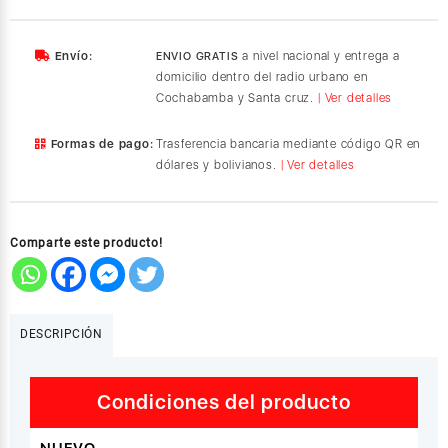
portátil
con
WiFi,
Envío:
a nivel nacional y entrega a
ENVIO GRATIS
Alexa,
domicilio dentro del radio urbano en
batería
Cochabamba y Santa cruz.
| Ver detalles
de
24
Formas de pago:
Trasferencia bancaria mediante código QR en
horas,
dólares y bolivianos.
| Ver detalles
base
de
carga,
color
Comparte este producto!
negro
cantidad
DESCRIPCIÓN
Condiciones del producto