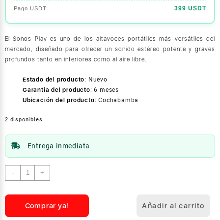
399 USDT
El Sonos Play es uno de los altavoces portátiles más versátiles del
mercado, diseñado para ofrecer un sonido estéreo potente y graves
profundos tanto en interiores como al aire libre.
Estado del producto
:
Nuevo
Garantía del producto
:
6 meses
Ubicación del producto
:
Cochabamba
2 disponibles
Entrega inmediata
Sonos
-
+
Play
-
Altavoz
Comprar ya!
Añadir al carrito
Bluetooth