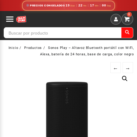
Saltar
19
:
22
:
16
:
59
PRECIOS CONGELADOS
al
contenido
Inicio
Productos
Sonos Play – Altavoz Bluetooth portátil con WiFi,
Alexa, batería de 24 horas, base de carga, color negro
←
→