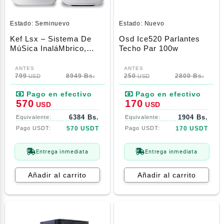
Estado:
Seminuevo
Estado:
Nuevo
Kef Lsx – Sistema De
Osd Ice520 Parlantes
MúSica InaláMbrico,
Techo Par 100w
Blanco, Par (Bluetooth,
El
El
El
El
Auxiliary, Wi-Fi,
precio
precio
Ethernet)
799
8949 Bs.
precio
precio
250
2800 Bs.
USD
USD
original
actual
original
actual
era:
es:
era:
es:
570
170
USD
USD
799$.
570$.
250$.
170$.
6384 Bs.
1904 Bs.
570 USDT
170 USDT
Entrega inmediata
Entrega inmediata
Añadir al carrito
Añadir al carrito