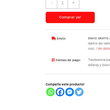
-
+
Era
300
Black
Comprar ya!
cantidad
a
Envío:
ENVIO GRATIS
dentro del rad
cruz.
| Ver deta
Trasferencia b
Formas de pago:
dólares y boliv
Comparte este producto!