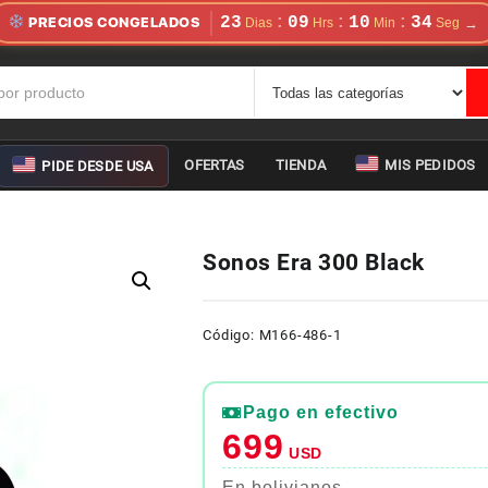
23
09
10
33
:
:
:
PRECIOS CONGELADOS
OFERTAS
TIENDA
MIS PEDIDOS
PIDE DESDE USA
Sonos Era 300 Black
Código: M166-486-1
Pago en efectivo
699
USD
En bolivianos