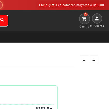
Envío gratis en compras mayores a Bs. 200
Mi Cuenta
←
→
8353 Bs.