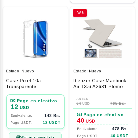
-38%
Estado:
Nuevo
Estado:
Nuevo
Case Pixel 10a
Ibenzer Case Macbook
Transparente
Air 13.6 A2681 Plomo
El
El
precio
precio
64
765 Bs.
USD
12
USD
original
actual
143 Bs.
era:
es:
40
USD
12 USDT
64$.
40$.
478 Bs.
40 USDT
Entrega inmediata