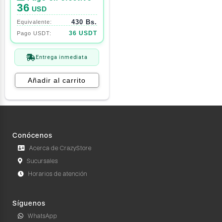
36
USD
430 Bs.
36 USDT
Entrega inmediata
Añadir al carrito
Conócenos
Acerca de CrazyStore
Sucursales
Horarios de atención
Síguenos
WhatsApp