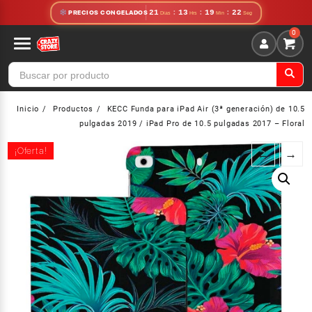
Saltar
21
:
13
:
19
:
21
PRECIOS CONGELADOS
al
contenido
Inicio
Productos
KECC Funda para iPad Air (3ª generación) de 10.5
pulgadas 2019 / iPad Pro de 10.5 pulgadas 2017 – Floral
¡Oferta!
¡Oferta!
←
→