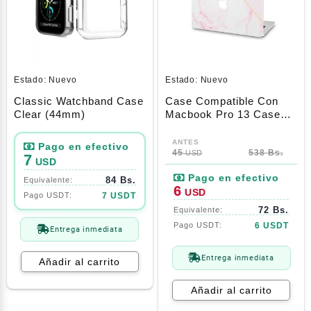
Estado:
Nuevo
Estado:
Nuevo
Classic Watchband Case
Case Compatible Con
Clear (44mm)
Macbook Pro 13 Case
2020,2021,2022
El
El
M1/M2/Touch Bar ,
precio
precio
Carcasa Protectora
45
538 Bs.
USD
7
USD
RíGida De PláStico Y
original
actual
Cubierta De Teclado ,
84 Bs.
era:
es:
6
USD
Marmol White Pink
7 USDT
45$.
6$.
72 Bs.
6 USDT
Entrega inmediata
Entrega inmediata
Añadir al carrito
Añadir al carrito