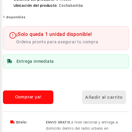
Ubicación del producto
:
Cochabamba
1 disponibles
¡Solo queda 1 unidad disponible!
Ordena pronto para asegurar tu compra
Entrega inmediata
KECC
Funda
para
iPad
Comprar ya!
Añadir al carrito
Air
(3ª
generación)
de
Envío:
a nivel nacional y entrega a
ENVIO GRATIS
10.5
domicilio dentro del radio urbano en
pulgadas