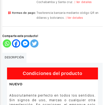
Cochabamba y Santa cruz.
| Ver detalles
2019
/
Formas de pago:
Trasferencia bancaria mediante código QR en
iPad
dólares y bolivianos.
| Ver detalles
Pro
de
10.5
pulgadas
Comparte este producto!
2017
-
Floral
cantidad
DESCRIPCIÓN
Condiciones del producto
NUEVO
Absolutamente perfecto en todos los sentidos.
Sin signos de uso, marcas o cualquier otra
imperfección. En ocasiones, el empaque solo