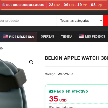
23
00
19
02
:
:
:
PRECIOS CONGELADOS
OFERTAS
TIENDA
MIS PEDIDOS
PIDE DESDE USA
ND
BELKIN APPLE WATCH 3
Código: M97-263-1
Pago en efectivo
35
USD
En bolivianos