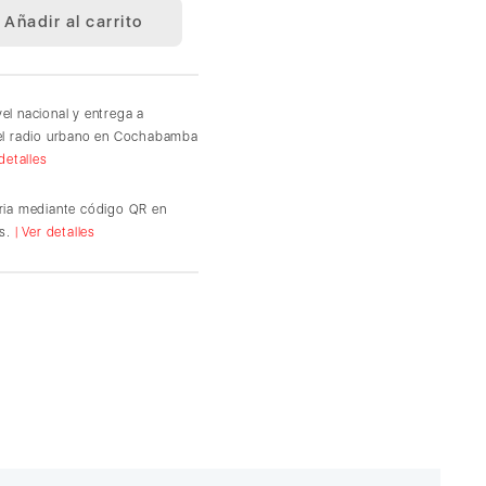
Añadir al carrito
vel nacional y entrega a
del radio urbano en Cochabamba
 detalles
ria mediante código QR en
s.
| Ver detalles