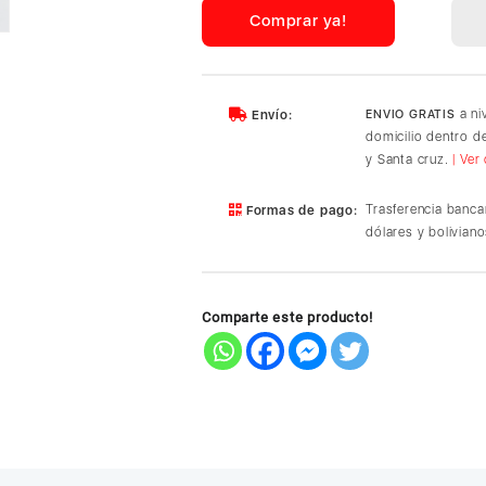
38MM
Comprar ya!
BLACK
SPORT
BAND
cantidad
a ni
Envío:
ENVIO GRATIS
domicilio dentro 
y Santa cruz.
| Ver
Trasferencia banca
Formas de pago:
dólares y boliviano
Comparte este producto!