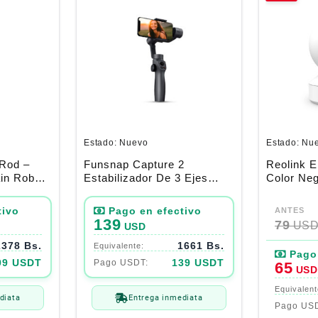
Estado:
Nuevo
Estado:
Nu
 Rod –
Funsnap Capture 2
Reolink E
in Robot
Estabilizador De 3 Ejes
Color Ne
me/Alexa
Android / Ios
El
El
precio
precio
139
79
US
USD
original
actual
2378 Bs.
1661 Bs.
era:
es:
79$.
65$.
99 USDT
139 USDT
65
USD
diata
Entrega inmediata