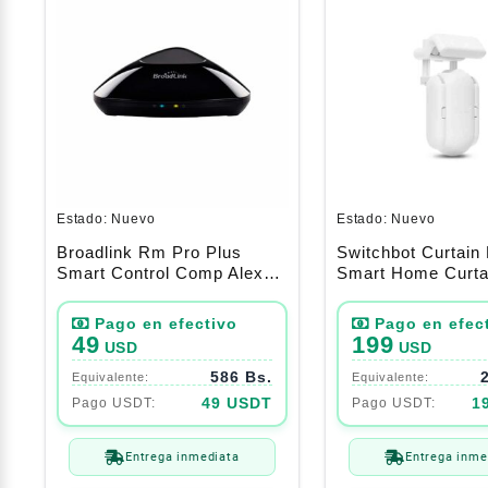
Estado:
Nuevo
Estado:
Nuevo
Broadlink Rm Pro Plus
Switchbot Curtain
Smart Control Comp Alexa-
Smart Home Curta
Google
– New Google Ho
(Tubo Circular)
49
199
USD
USD
586 Bs.
49 USDT
1
Entrega inmediata
Entrega inme