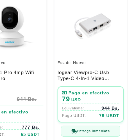
evo
Estado:
Nuevo
1 Pro 4mp Wifi
Iogear Viewpro-C Usb
gro
Type-C 4-In-1 Video
Adapter
79
D
944 Bs.
USD
944 Bs.
79 USDT
777 Bs.
Entrega inmediata
65 USDT