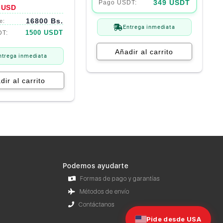
349 USDT
USD
16800 Bs.
Entrega inmediata
1500 USDT
Añadir al carrito
ntrega inmediata
dir al carrito
Podemos ayudarte
Formas de pago y garantías
Métodos de envío
Contáctanos
Pide desde USA