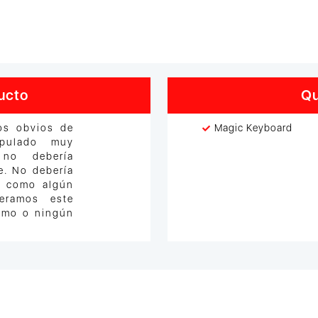
ucto
Qu
nos obvios de
Magic Keyboard
pulado muy
 no debería
e. No debería
, como algún
eramos este
imo o ningún