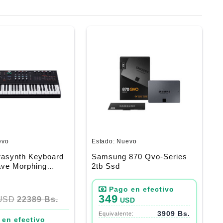
evo
Estado:
Nuevo
asynth Keyboard
Samsung 870 Qvo-Series
ave Morphing
2tb Ssd
er 49 Teclas
349
USD
22389 Bs.
USD
3909 Bs.