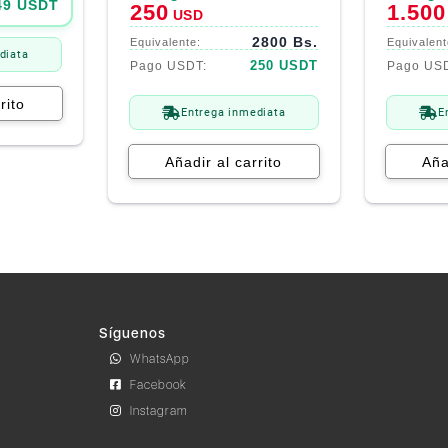
400$.
250$.
1.999$.
1.500$.
49 USDT
250
1.500
USD
2800 Bs.
diata
250 USDT
rito
Entrega inmediata
E
Añadir al carrito
Aña
Síguenos
WhatsApp
Facebook
Instagram