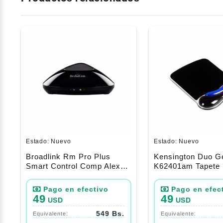
Estado:
Nuevo
Estado:
Nuevo
Broadlink Rm Pro Plus
Kensington Duo G
Smart Control Comp Alexa-
K62401am Tapete 
Google
Mouse Con Desca
MuñEca, Color Azu
49
49
USD
USD
549 Bs.