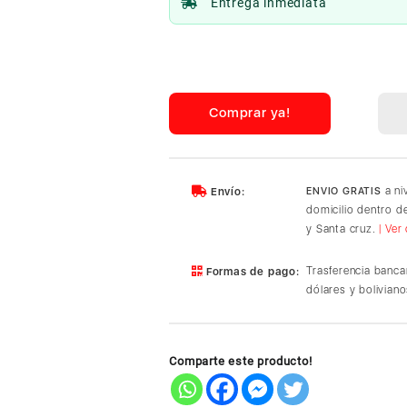
Entrega inmediata
Apple
Magic
Keyboard
for
Comprar ya!
iPad
Air
11
M2/M3/M4
a ni
Envío:
ENVIO GRATIS
White
domicilio dentro 
cantidad
y Santa cruz.
| Ver
Trasferencia banca
Formas de pago:
dólares y boliviano
Comparte este producto!