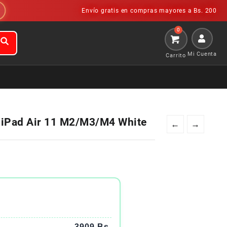
Envío gratis en compras mayores a Bs. 200
Mi Cuenta
 iPad Air 11 M2/M3/M4 White
←
→
3909 Bs.