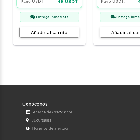
49 USDT
Entrega inmediata
Entrega inme
Añadir al carrito
Añadir al car
Conócenos
Acerca de CrazyStore
Sucursales
Horarios de atención