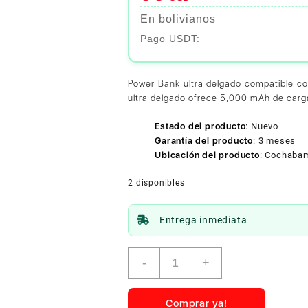
En bolivianos
Power Bank ultra delgado compatible co
ultra delgado ofrece 5,000 mAh de carga 
Estado del producto
:
Nuevo
Garantía del producto
:
3 meses
Ubicación del producto
:
Cochaba
2 disponibles
Entrega inmediata
Anker
-
+
Nano
Power
Bank
Comprar ya!