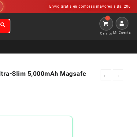
Envío gratis en compras mayores a Bs. 200
Mi Cuenta
ltra-Slim 5,000mAh Magsafe
←
→