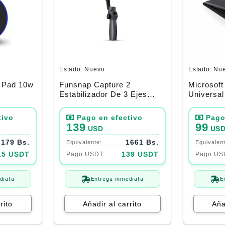
Estado:
Nuevo
Estado:
Nu
g Pad 10w
Funsnap Capture 2
Microsoft
Estabilizador De 3 Ejes
Universal
Android / Ios
139
99
USD
US
179 Bs.
1661 Bs.
15 USDT
139 USDT
diata
Entrega inmediata
E
rito
Añadir al carrito
Aña