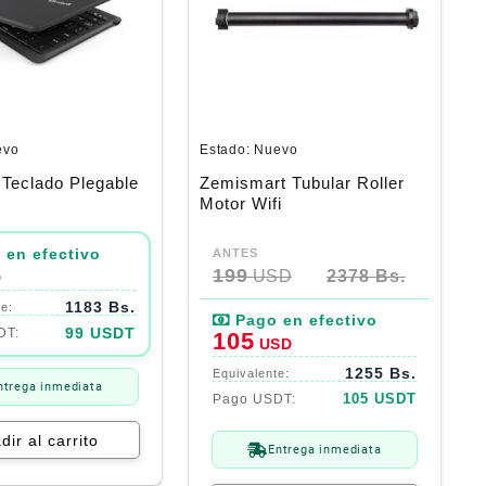
evo
Estado:
Nuevo
 Teclado Plegable
Zemismart Tubular Roller
Motor Wifi
El
El
precio
precio
199
USD
2378 Bs.
D
original
actual
1183 Bs.
era:
es:
199$.
105$.
99 USDT
105
USD
1255 Bs.
ntrega inmediata
105 USDT
dir al carrito
Entrega inmediata