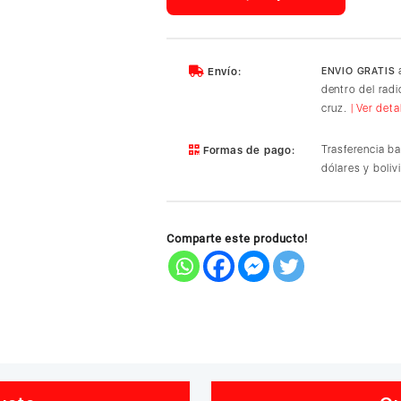
Ultra-
Slim
5,000mAh
Magsafe
a
Envío:
ENVIO GRATIS
Battery,
dentro del rad
Qi2
cruz.
| Ver deta
15W
Green
Trasferencia b
Formas de pago:
cantidad
dólares y boliv
Comparte este producto!