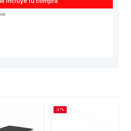
e incluye tu compra
ank
-47%