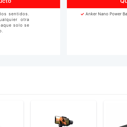
ucto
Qu
los sentidos.
Anker Nano Power B
alquier otra
paque solo se
o.