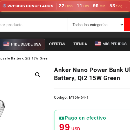
22
11
00
52
:
:
:
PRECIOS CONGELADOS
OFERTAS
TIENDA
MIS PEDIDOS
PIDE DESDE USA
gsafe Battery, Qi2 15W Green
Anker Nano Power Bank U
Battery, Qi2 15W Green
Código: M166-64-1
Pago en efectivo
99
USD